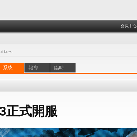
會員中心
系統
報導
臨時
13正式開服