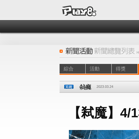
綜合
活動
得獎
2023.03.24
【弒魔】4/