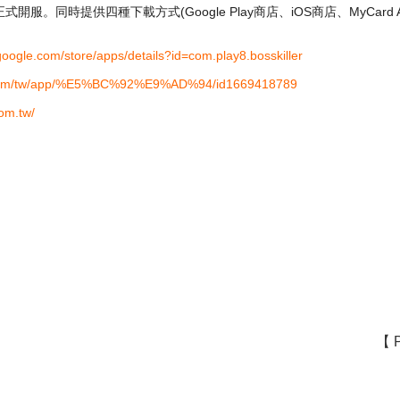
0正式開服。同時提供四種下載方式(Google Play商店、iOS商店、MyCa
.google.com/store/apps/details?id=com.play8.bosskiller
e.com/tw/app/%E5%BC%92%E9%AD%94/id1669418789
com.tw/
【 