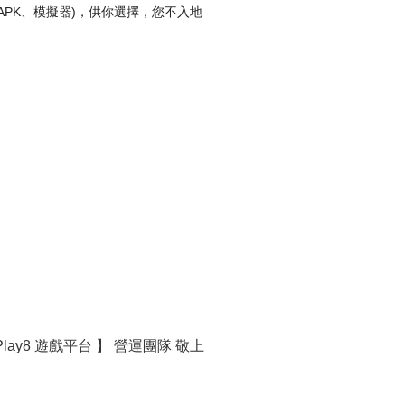
rd APK、模擬器)，供你選擇，您不入地
Play8 遊戲平台 】 營運團隊 敬上