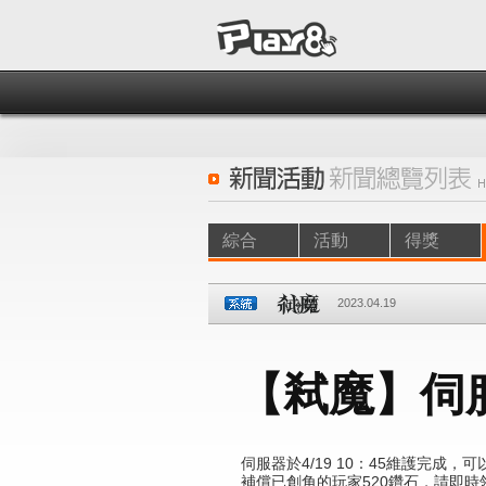
綜合
活動
得獎
2023.04.19
【弒魔】伺
伺服器於4/19 10：45維護完成
，
可
補償已創角的玩家520鑽石，請即時