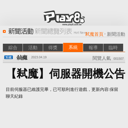
弒魔首頁
新聞活動
系統
綜合
活動
得獎
報導
臨時
2023.04.19
閱覽人氣
001507
【弒魔】伺服器開機公告
目前伺服器已維護完畢，已可順利進行遊戲，更新內容:保留
聊天紀錄