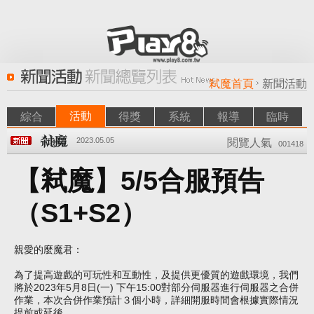
弒魔首頁
新聞活動
活動
綜合
得獎
系統
報導
臨時
2023.05.05
閱覽人氣
001418
【弒魔】5/5合服預告
（S1+S2）
親愛的麼魔君：
為了提高遊戲的可玩性和互動性，及提供更優質的遊戲環境，我們
將於2023年5月8日(一) 下午15:00對部分伺服器進行伺服器之合併
作業，本次合併作業預計３個小時，詳細開服時間會根據實際情況
提前或延後。