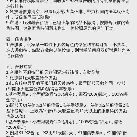
7.所有排行榜數據清空，開服後立即根據合服的所有玩家數據重新
進行排名
8.競技場數據清空，根據玩家戰力高低排，戰力相同的按等級低高
排，等級相同高低隨機排
9.市場：服務器合併後，已經上架的物品不撤消，按照合服前的寄
售時間；達到寄售時間還未售出，仍按照原先的規則下架
四、儲值規則
1.合服後，玩家某一帳號下多名角色的儲值將單獨計算，不共享。
進入遊戲後，點擊遊戲內儲值按鈕，則對當前
伺服器
所對應的角色
進行儲值
五、合服補償
1.合服的區服按開服天數間隔進行補償，自動發放
2.根據開服天數差給予獎勵
1)以合服中最早的單服開服天數為準，最早開服天數的同一批服
(即開服天數差值為0)獲得基本獎勵a
基本獎勵a：小型經驗丹*200(綁定)，鑽石*200(綁定)，100W绑
金(綁定)
2)開服天數差值為1的服獲得1倍基準獎勵b，差值為2的服獲得2倍
基準獎勵b，上限為10倍(即天數差值為11天以上的服獲得的獎勵
也為10倍)
基準獎勵b：小型經驗丹*200(綁定)，100W绑金(綁定)，鑽石
*200(綁定)
3.例如S1-S2合服，S2比S1晚開2天，S1補償獎勵a，S2補償2倍