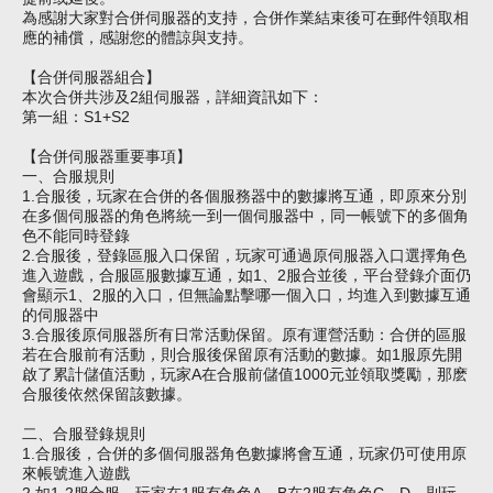
為感謝大家對合併伺服器的支持，合併作業結束後可在郵件領取相
應的補償，感謝您的體諒與支持。
【合併伺服器組合】
本次合併共涉及2組伺服器，詳細資訊如下：
第一組：S1+S2
【合併伺服器重要事項】
一、合服規則
1.合服後，玩家在合併的各個服務器中的數據將互通，即原來分別
在多個
伺服器
的角色將統一到一個
伺服器
中，同一帳號下的多個角
色不能同時登錄
2.合服後，
登錄
區服入口保留，玩家可通過原伺服器入口選擇角色
進入遊戲，合服區服數據互通，如1、2服合並後，平台登錄介面仍
會顯示1、2服的入口，但無論點擊哪一個入口，均進入到數據互通
的
伺服器
中
3.合服後原
伺服器
所有日常活動保留。原有運營活動：合併的區服
若在合服前有活動，則合服後保留原有活動的數據。如1服原先開
啟了累計儲值活動，玩家A在合服前儲值1000元並領取獎勵，那麽
合服後依然保留該數據。
二、合服登錄規則
1.合服後，合併的多個
伺服器
角色數據將會互通，玩家仍可使用原
來帳號進入遊戲