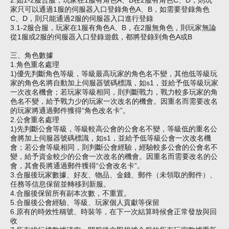
2.如1-2服合服，玩家在1服有角色A、B在2服有角色C、D，則玩
家只可以通過1服的
伺服器
入口登錄角色A、B，如需要登錄角色
C、D，則只能通過2服的
伺服器
入口進行登錄
3.1-2服合服，玩家在1服有角色A、B，在2服無角色，則玩家無論
從1服或2服的
伺服器
入口登錄遊戲，都將登錄到角色A或B
三、角色數據
1.角色重名處理
1)優先判斷角色等級，等級最高玩家的角色名不變，其他低等級玩
家的角色名將自動加上
伺服器
號碼標識，如s1，並給予低等級玩家
一次改名機會；若玩家等級相同，則判斷戰力，戰力較多玩家的角
色名不變，給予戰力少的玩家一次改名的機會。因重名而需要改名
的玩家將通過郵件獲得“角色改名卡”。
2.公會重名處理
1)先判斷公會等級，等級較高公會的
公會
名不變，等級低的重名公
會將加上
伺服器
號碼標識，如s1，並給予低等級公會一次改名機
會；若公會等級相同，則判斷公會經驗，經驗較多公會的公會名不
變，給予資金較少的公會一次改名的機會。因重名而需要改名的公
會，其會長將通過郵件獲得“公會改名卡”。
3.合服後玩家數據、好友、物品、金錢、郵件（未領取的郵件）、
任務等信息保留並轉移到新服。
4.合服後保留所有副本次數，不重置。
5.合服後公會經驗、等級、玩家個人貢獻等保留
6.原有的時效性稱號、時裝等，在下一次結算時候會正常發放與回
收