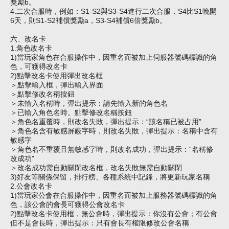
獎勵b。
4.二次合服時，例如：S1-S2與S3-S4進行二次合服，S4比S1晚開
6天，則S1-S2補償獎勵a，S3-S4補償6倍獎勵b。
六、改名卡
1.角色改名卡
1)當玩家角色在合服操作中，因重名而被加上
伺服器
號碼標識的角
色，可獲得改名卡
2)點擊改名卡使用彈出改名框
＞點擊輸入框，彈出輸入界面
＞點擊修改名稱按鈕
＞未輸入名稱時，彈出提示：請先輸入新的角色名
＞已輸入角色名時。點擊修改名稱按鈕
＞角色名重覆時，則改名失敗，彈出提示：“該名稱已被占用”
＞角色名含有敏感屏蔽字時，則改名失敗，彈出提示：名稱中含有
敏感字
＞角色名不重覆且無敏感字時，則改名成功，彈出提示：“名稱修
改成功”
＞改名成功需自動關閉改名框，改名失敗無需自動關閉
3)好友等關係保留，排行榜、各種系統中記錄，將更新玩家名稱
2.公會改名卡
1)當玩家公會在合服操作中，因重名而被加上服務器號碼標識的角
色，該公會的會長可獲得公會改名卡
2)點擊改名卡使用框，無公會時，彈出提示：你沒有公會；有公會
但不是會長時，彈出提示：只有會長有權限修改公會名稱