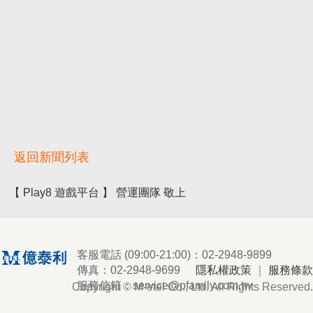
返回新聞列表
【 Play8 遊戲平台 】 營運團隊 敬上