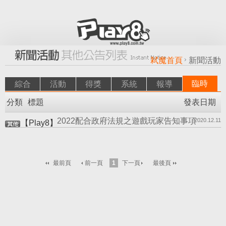
弒魔首頁
新聞活動
臨時
綜合
活動
得獎
系統
報導
分類
標題
發表日期
2022配合政府法規之遊戲玩家告知事項
2020.12.11
【Play8】
最前頁
前一頁
1
下一頁
最後頁