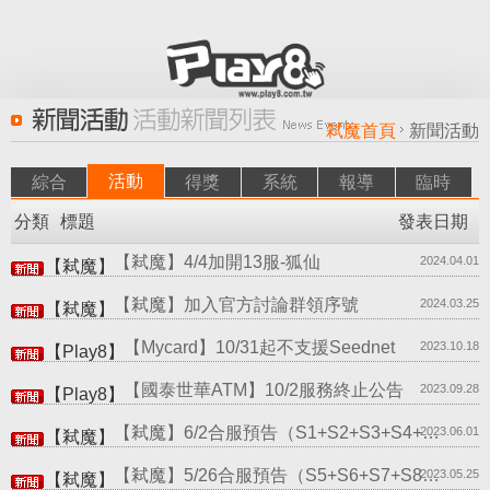
弒魔首頁
新聞活動
活動
綜合
得獎
系統
報導
臨時
分類
標題
發表日期
【弒魔】4/4加開13服-狐仙
2024.04.01
【弒魔】
【弒魔】加入官方討論群領序號
2024.03.25
【弒魔】
【Mycard】10/31起不支援Seednet
2023.10.18
【Play8】
【國泰世華ATM】10/2服務終止公告
2023.09.28
【Play8】
【弒魔】6/2合服預告（S1+S2+S3+S4+S…
2023.06.01
【弒魔】
【弒魔】5/26合服預告（S5+S6+S7+S8）…
2023.05.25
【弒魔】