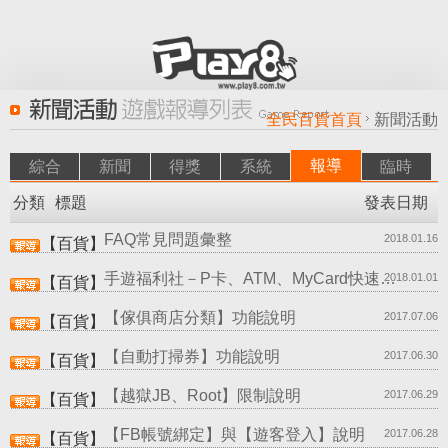
全民百貨首頁
新聞活動
報導
綜合
新聞
得獎
系統
臨時
分類
標題
發表日期
FAQ常見問題彙整
2018.01.16
【百貨】
手遊福利社－P卡、ATM、MyCard快速儲值！A…
2018.01.01
【百貨】
【傢俱商店分類】功能說明
2017.07.06
【百貨】
【自動打掃券】功能說明
2017.06.30
【百貨】
【越獄JB、Root】限制說明
2017.06.29
【百貨】
【FB帳號綁定】與【遊客登入】說明
2017.06.28
【百貨】