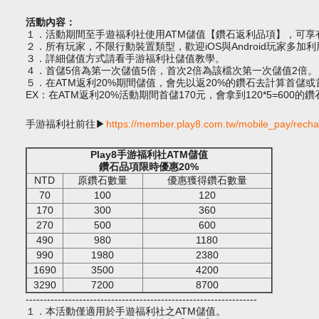
活動內容：
１．活動期間至手遊福利社使用ATM儲值【
鑽石返利品項
】，可享
２．所有玩家，不限行動裝置類型，歡迎iOS與Android玩家多加利
３．詳細儲值
方式請看
手游福利社儲值教學。
４．首儲5倍為第一次儲值
5倍
，首次2倍為該檔次第一次儲值2倍
。
５．在
ATM
返利20%期間儲值，會先以返20%的鑽石去計算首儲或
EX：在
ATM
返利20%活動期間首儲170元，會拿到120*5=600的鑽
手游福利社前往▶
https://member.play8.com.tw/mobile_pay/rech
Play8手游福利社
ATM儲值
鑽石品項限時優惠20%
NTD
原鑽石數量
優惠獲得鑽石數量
70
100
120
170
300
360
270
500
600
490
980
1180
990
1980
2380
1690
3500
4200
3290
7200
8700
-----------------------------------------------------------------
１．本活動僅適用於手遊福利社之
ATM儲值
。