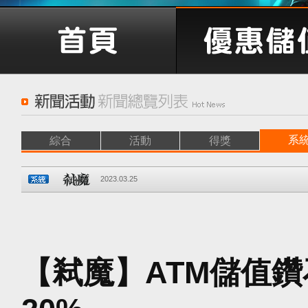
系
綜合
活動
得獎
2023.03.25
【弒魔】ATM儲值