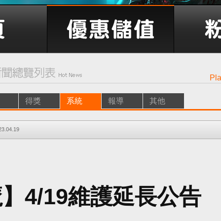
Pl
得獎
系統
報導
其他
23.04.19
】4/19維護延長公告