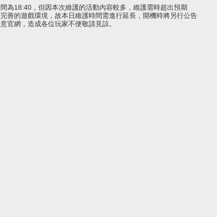
時間為18:40，但因本次維護的活動內容較多，維護需時超出預期
最完善的遊戲環境，故本日維護時間需進行延長，開機時將另行公告
留意官網，造成各位玩家不便敬請見諒。