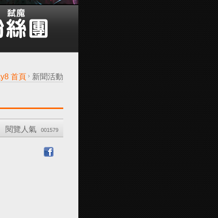
ay8 首頁
新聞活動
閱覽人氣
001579