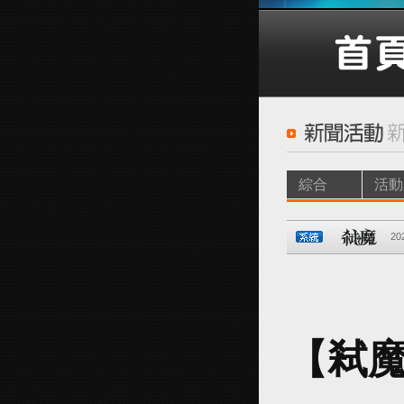
綜合
活動
20
【弒魔