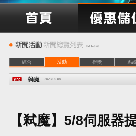
活動
綜合
得獎
系
2023.05.08
【弒魔】5/8伺服器