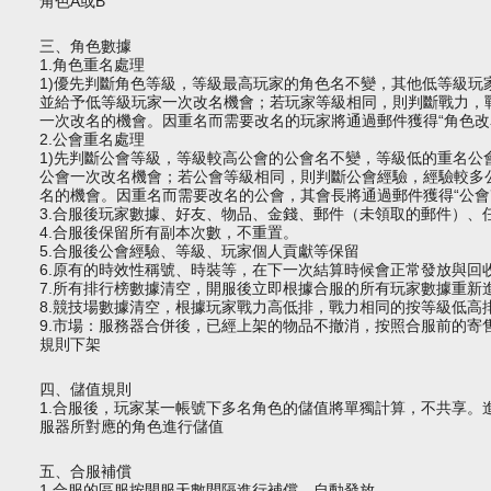
角色A或B
三、角色數據
1.角色重名處理
1)優先判斷角色等級，等級最高玩家的角色名不變，其他低等級玩
並給予低等級玩家一次改名機會；若玩家等級相同，則判斷戰力，
一次改名的機會。因重名而需要改名的玩家將通過郵件獲得“角色改
2.公會重名處理
1)先判斷公會等級，等級較高公會的
公會
名不變，等級低的重名公
公會一次改名機會；若公會等級相同，則判斷公會經驗，經驗較多
名的機會。因重名而需要改名的公會，其會長將通過郵件獲得“公會
3.合服後玩家數據、好友、物品、金錢、郵件（未領取的郵件）、
4.合服後保留所有副本次數，不重置。
5.合服後公會經驗、等級、玩家個人貢獻等保留
6.原有的時效性稱號、時裝等，在下一次結算時候會正常發放與回
7.所有排行榜數據清空，開服後立即根據合服的所有玩家數據重新
8.競技場數據清空，根據玩家戰力高低排，戰力相同的按等級低高
9.市場：服務器合併後，已經上架的物品不撤消，按照合服前的寄
規則下架
四、儲值規則
1.合服後，玩家某一帳號下多名角色的儲值將單獨計算，不共享。
服器
所對應的角色進行儲值
五、合服補償
1.合服的區服按開服天數間隔進行補償，自動發放