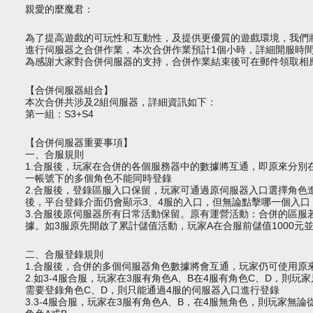
親愛的麼魔君：
為了提高遊戲的可玩性和互動性，及提供更優質的遊戲環境，我們將於20
進行伺服器之合併作業，本次合併作業預計1個小時，詳細開服時
為感謝大家對合併伺服器的支持，合併作業結束後可在郵件領取相
【合併伺服器組合】
本次合併共涉及2組伺服器，詳細資訊如下：
第一組：S3+S4
【合併伺服器重要事項】
一、合服規則
1.合服後，玩家在合併的各個服務器中的數據將互通，即原來分別
一帳號下的多個角色不能同時登錄
2.合服後，
登錄
區服入口保留，玩家可通過原伺服器入口選擇角色進
後，平台登錄介面仍會顯示3、4服的入口，但無論點擊哪一個入口
3.合服後原
伺服器
所有日常活動保留。原有運營活動：合併的區服
據。如3服原先開啟了累計儲值活動，玩家A在合服前儲值1000
二、合服登錄規則
1.合服後，合併的多個
伺服器
角色數據將會互通，玩家仍可使用原
2.如3-4服合服，玩家在3服有角色A、B在4服有角色C、D，則玩
需要登錄角色C、D，則只能通過4服的
伺服器
入口進行登錄
3.3-4服合服，玩家在3服有角色A、B，在4服無角色，則玩家無論