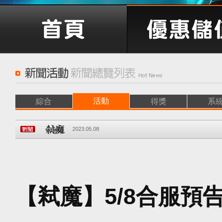
活動
綜合
得獎
系
2023.05.08
【弒魔】5/8合服預告