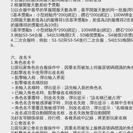
2.根據開服天數差給予獎勵
1)以合服中最早的單服開服天數為準，最早開服天數的同一批服(即
基本獎勵a：小型經驗丹*200(綁定)，鑽石*200(綁定)，100W绑金
2)開服天數差值為1的服獲得1倍基準獎勵b，差值為2的服獲得2倍
的服獲得的獎勵也為10倍)
基準獎勵b：小型經驗丹*200(綁定)，100W绑金(綁定)，鑽石*200
3.例如S3-S4合服，S4比S3晚開2天，S3補償獎勵a，S4補償2倍獎
4.二次合服時，例如：S1-S2與S3-S4進行二次合服，S4比S1晚開6
b。
六、改名卡
1.角色改名卡
1)當玩家角色在合服操作中，因重名而被加上
伺服器
號碼標識的角
2)點擊改名卡使用彈出改名框
＞點擊輸入框，彈出輸入界面
＞點擊修改名稱按鈕
＞未輸入名稱時，彈出提示：請先輸入新的角色名
＞已輸入角色名時。點擊修改名稱按鈕
＞角色名重覆時，則改名失敗，彈出提示：“該名稱已被占用”
＞角色名含有敏感屏蔽字時，則改名失敗，彈出提示：名稱中含有
＞角色名不重覆且無敏感字時，則改名成功，彈出提示：“名稱修改
＞改名成功需自動關閉改名框，改名失敗無需自動關閉
3)好友等關係保留，排行榜、各種系統中記錄，將更新玩家名稱
2.公會改名卡
1)當玩家公會在合服操作中，因重名而被加上服務器號碼標識的角