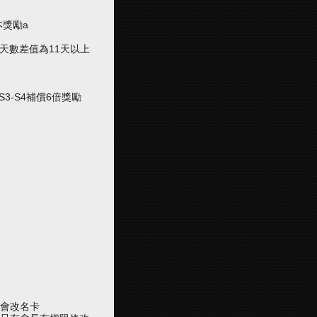
本獎勵a
即天數差值為11天以上
S3-S4補償6倍獎勵
公會改名卡