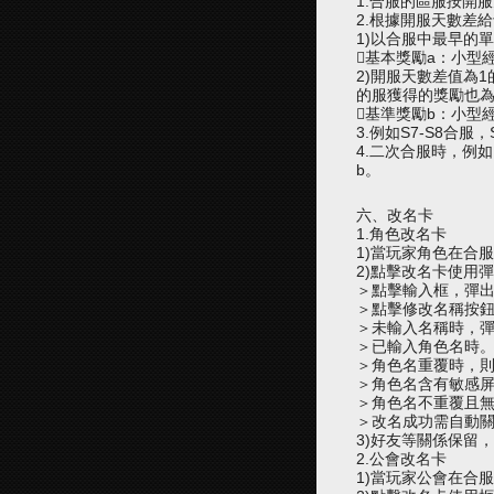
1.合服的區服按開
2.根據開服天數差
1)以合服中最早的
基本獎勵a：小型經驗
2)開服天數差值為1
的服獲得的獎勵也為1
基準獎勵b：小型經驗
3.例如S7-S8合服
4.二次合服時，例如：
b。
六、改名卡
1.角色改名卡
1)當玩家角色在合
2)點擊改名卡使用
＞點擊輸入框，彈
＞點擊修改名稱按
＞未輸入名稱時，
＞已輸入角色名時
＞角色名重覆時，則
＞角色名含有敏感
＞角色名不重覆且無
＞改名成功需自動
3)好友等關係保留
2.公會改名卡
1)當玩家公會在合