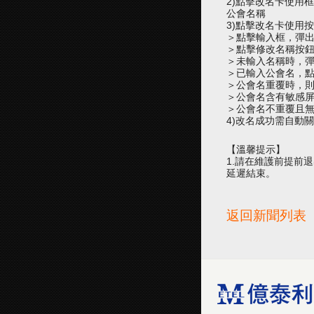
2)點擊改名卡使用
公會名稱
3)點擊改名卡使用
＞點擊輸入框，彈
＞點擊修改名稱按
＞未輸入名稱時，
＞已輸入公會名，
＞公會名重覆時，則
＞公會名含有敏感屏
＞公會名不重覆且無
4)改名成功需自動
【溫馨提示】
1.請在維護前提前
延遲結束。
返回新聞列表