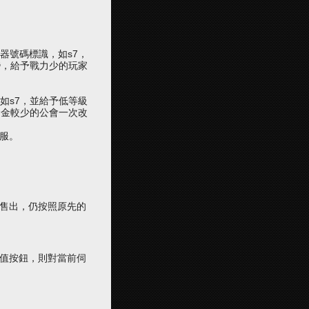
器
號碼標識，如s7，
變，給予戰力少的玩家
如s7，並給予低等級
資金較少的公會一次改
服。
未售出，仍按照原先的
儲值按鈕，則對當前
伺