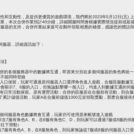
和互動性，及提供更優質的遊戲環境，我們將於2023年5月12日(五) 上
業，本次合併作業預計40分鐘，詳細開服時間會根據實際情況提前或延
伺服器的支持，合併作業結束後可在郵件領取相應的補償，感謝您的體諒
】
伺服器，詳細資訊如下：
事項】
合併的各個服務器中的數據將互通，即原來分別在多個
伺服器
的角色將統一
色不能同時登錄
入口保留，玩家可通過原伺服器入口選擇角色進入遊戲，合服區服數據互
會顯示7、8服的入口，但無論點擊哪一個入口，均進入到數據互通的
伺
有日常活動保留。原有運營活動：合併的區服若在合服前有活動，則合服
了累計儲值活動，玩家A在合服前儲值1000元並領取獎勵，那麽合服後依
多個
伺服器
角色數據將會互通，玩家仍可使用原來帳號進入遊戲
玩家在7服有角色A、B
，
在8服有角色C、D，則玩家可以通過7服或8服的
伺
面往下滑動）
家在7服有角色A、B，在8服無角色，則玩家無論從7服或8服的
伺服器
入口登