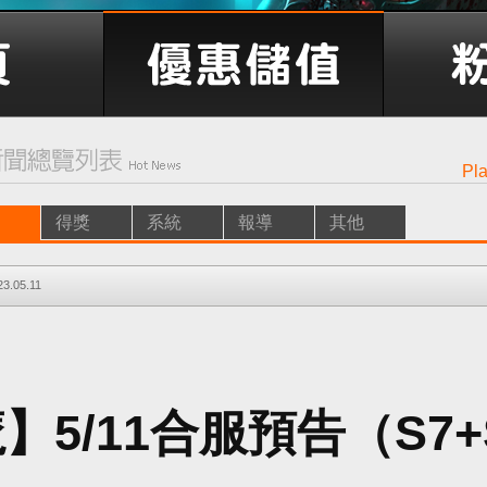
Pl
得獎
系統
報導
其他
23.05.11
】5/11合服預告（S7+