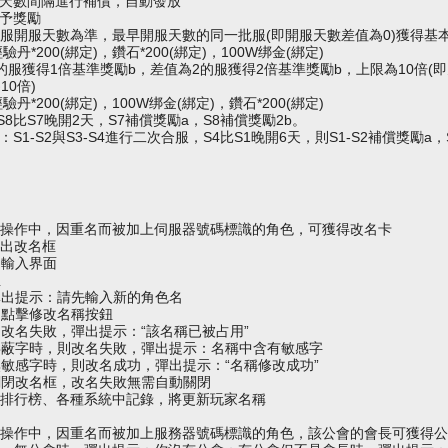
服天數間隔進行補償，自動發放
給予獎勵
單服開服天數為準，最早開服天數的同一批服(即開服天數差值為0)獲得基
丹*200(綁定)，鑽石*200(綁定)，100W绑金(綁定)
的服獲得1倍基準獎勵b，差值為2的服獲得2倍基準獎勵b，上限為10倍(
0倍)
丹*200(綁定)，100W绑金(綁定)，鑽石*200(綁定)
，S8比S7晚開2天，S7補償獎勵a，S8補償
獎勵2b
。
S1-S2與S3-S4進行二次合服，S4比S1晚開6天，則S1-S2補償獎勵a，
服操作中，因重名而被加上
伺服器
號碼標識的角色，可獲得改名卡
彈出改名框
出輸入界面
鈕
彈出提示：請先輸入新的角色名
。點擊修改名稱按鈕
改名失敗，彈出提示：“該名稱已被占用”
屏蔽字時，則改名失敗，彈出提示：名稱中含有敏感字
敏感字時，則改名成功，彈出提示：“名稱修改成功”
關閉改名框，改名失敗無需自動關閉
，排行榜、各種系統中記錄，將更新玩家名稱
服操作中，因重名而被加上服務器號碼標識的角色，該公會的會長可獲得