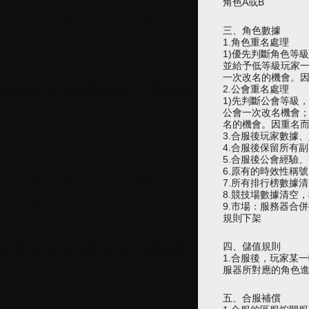
角色A或B
三、角色數據
1.角色重名處理
1)優先判斷角色等
並給予低等級玩家
一次改名的機會。因
2.公會重名處理
1)先判斷公會等級
公會一次改名機會
名的機會。因重名而
3.合服後玩家數據
4.合服後保留所有
5.合服後公會經驗
6.原有的時效性稱
7.所有排行榜數據
8.競技場數據清空
9.市場：服務器合
規則下架
四、儲值規則
1.合服後，玩家某
服器
所對應的角色
五、合服補償