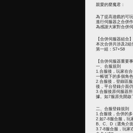
親愛的麼魔君：
為了提高遊戲的可玩性
進行伺服器之合併作
為感謝大家對合併
【合併伺服器組合
本次合併共涉及2組
第一組：S7+S8
【合併伺服器重要
一、合服規則
1.合服後，玩家在
一帳號下的多個角
2.合服後，
登錄
區服
後，平台登錄介面仍
3.合服後原
伺服器
所
據。如7服原先開啟
二、合服登錄規則
1.合服後，合併的
2.如7-8服合服，
B
、
C、D（選角介
3.7-8服合服，玩