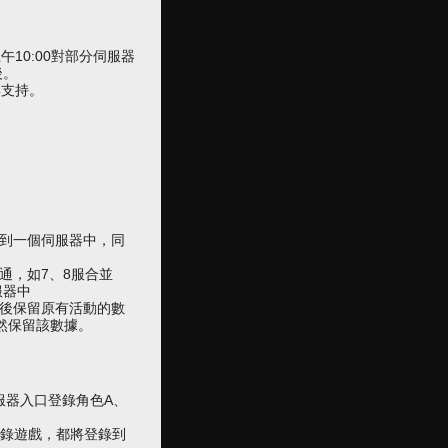
午10:00對部分伺服器
後。
與支持。
到一個
伺服器
中，同
通，如7、8服合並
服器
中
後保留原有活動的數
然保留該數據。
服器
入口登錄角色A、
錄遊戲，都將登錄到