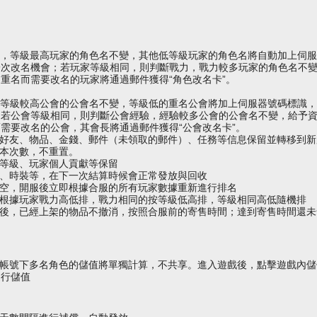
級，等級最高玩家的角色名不變，其他低等級玩家的角色名將自動加上
伺服
一次改名機會；若玩家等級相同，則判斷戰力，戰力較多玩家的角色名不
重名而需要改名的玩家將通過郵件獲得“角色改名卡”。
，等級較高公會的
公會
名不變，等級低的重名公會將加上
伺服器
號碼標識，
；若公會等級相同，則判斷公會經驗，經驗較多公會的公會名不變，給予
需要改名的公會，其會長將通過郵件獲得“公會改名卡”。
、好友、物品、金錢、郵件（未領取的郵件）、任務等信息保留並轉移到新
副本次數，不重置。
、等級、玩家個人貢獻等保留
號、時裝等，在下一次結算時候會正常發放與回收
清空，開服後立即根據合服的所有玩家數據重新進行排名
，根據玩家戰力高低排，戰力相同的按等級低高排，等級相同高低隨機排
併後，已經上架的物品不撤消，按照合服前的寄售時間；達到寄售時間還
一帳號下多名角色的儲值將單獨計算，不共享。進入遊戲後，點擊遊戲內
進行儲值