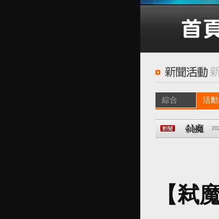
綜合
活動
20
【弒魔