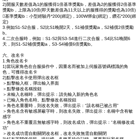
2)開服天數差值為1的服獲得1倍基準獎勵b，差值為2的服獲得2倍基準
獎勵b，上限為10倍(即天數差值為11天以上的服獲得的獎勵也為10倍)
基準獎勵b：小型經驗丹*200(綁定)，100W绑金(綁定)，鑽石*200(綁
定)
3.例如S1-S2合服，S2比S1晚開2天，S1補償獎勵a，S2補償2倍獎勵
b。
4.二次合服時，例如：S1-S2與S3-S4進行二次合服，S4比S1晚開6
天，則S1-S2補償獎勵a，S3-S4補償6倍獎勵b。
六、改名卡
1.角色改名卡
1)當玩家角色在合服操作中，因重名而被加上
伺服器
號碼標識的角
色，可獲得改名卡
2)點擊改名卡使用彈出改名框
＞點擊輸入框，彈出輸入界面
＞點擊修改名稱按鈕
＞未輸入名稱時，彈出提示：請先輸入新的角色名
＞已輸入角色名時。點擊修改名稱按鈕
＞角色名重覆時，則改名失敗，彈出提示：“該名稱已被占用”
＞角色名含有敏感屏蔽字時，則改名失敗，彈出提示：名稱中含有敏
感字
＞角色名不重覆且無敏感字時，則改名成功，彈出提示：“名稱修改成
功”
＞改名成功需自動關閉改名框，改名失敗無需自動關閉