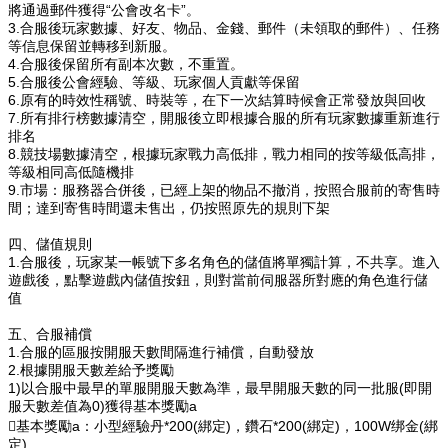
將通過郵件獲得“公會改名卡”。
3.合服後玩家數據、好友、物品、金錢、郵件（未領取的郵件）、任務
等信息保留並轉移到新服。
4.合服後保留所有副本次數，不重置。
5.合服後公會經驗、等級、玩家個人貢獻等保留
6.原有的時效性稱號、時裝等，在下一次結算時候會正常發放與回收
7.所有排行榜數據清空，開服後立即根據合服的所有玩家數據重新進行
排名
8.競技場數據清空，根據玩家戰力高低排，戰力相同的按等級低高排，
等級相同高低隨機排
9.市場：服務器合併後，已經上架的物品不撤消，按照合服前的寄售時
間；達到寄售時間還未售出，仍按照原先的規則下架
四、儲值規則
1.合服後，玩家某一帳號下多名角色的儲值將單獨計算，不共享。進入
遊戲後，點擊遊戲內儲值按鈕，則對當前
伺服器
所對應的角色進行儲
值
五、合服補償
1.合服的區服按開服天數間隔進行補償，自動發放
2.根據開服天數差給予獎勵
1)以合服中最早的單服開服天數為準，最早開服天數的同一批服(即開
服天數差值為0)獲得基本獎勵a
基本獎勵a：小型經驗丹*200(綁定)，鑽石*200(綁定)，100W绑金(綁
定)