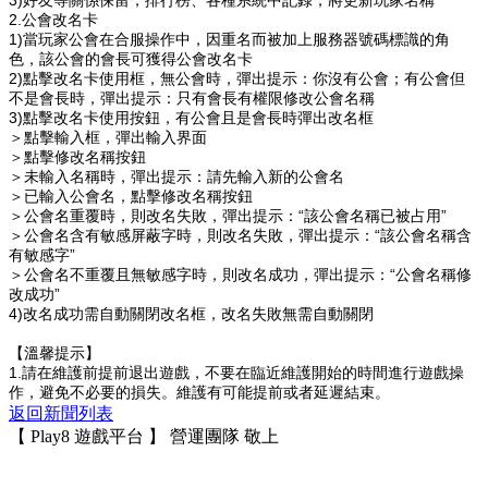
3)好友等關係保留，排行榜、各種系統中記錄，將更新玩家名稱
2.公會改名卡
1)當玩家公會在合服操作中，因重名而被加上服務器號碼標識的角
色，該公會的會長可獲得公會改名卡
2)點擊改名卡使用框，無公會時，彈出提示：你沒有公會；有公會但
不是會長時，彈出提示：只有會長有權限修改公會名稱
3)點擊改名卡使用按鈕，有公會且是會長時彈出改名框
＞點擊輸入框，彈出輸入界面
＞點擊修改名稱按鈕
＞未輸入名稱時，彈出提示：請先輸入新的公會名
＞已輸入公會名，點擊修改名稱按鈕
＞公會名重覆時，則改名失敗，彈出提示：“該公會名稱已被占用”
＞公會名含有敏感屏蔽字時，則改名失敗，彈出提示：“該公會名稱含
有敏感字”
＞公會名不重覆且無敏感字時，則改名成功，彈出提示：“公會名稱修
改成功”
4)改名成功需自動關閉改名框，改名失敗無需自動關閉
【溫馨提示】
1.請在維護前提前退出遊戲，不要在臨近維護開始的時間進行遊戲操
作，避免不必要的損失。維護有可能提前或者延遲結束。
返回新聞列表
【 Play8 遊戲平台 】 營運團隊 敬上