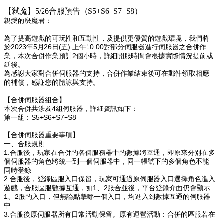
【弒魔】5/26合服預告（S5+S6+S7+S8）
親愛的麼魔君：
為了提高遊戲的可玩性和互動性，及提供更優質的遊戲環境，我們將
於2023年5月26日(五) 上午10:00對部分伺服器進行伺服器之合併作
業，本次合併作業預計2個小時，詳細開服時間會根據實際情況提前或
延後。
為感謝大家對合併伺服器的支持，合併作業結束後可在郵件領取相應
的補償，感謝您的體諒與支持。
【合併伺服器組合】
本次合併共涉及4組伺服器，詳細資訊如下：
第一組：S5+S6+
S7+S8
【合併伺服器重要事項】
一、合服規則
1.合服後，玩家在合併的各個服務器中的數據將互通，即原來分別在多
個
伺服器
的角色將統一到一個
伺服器
中，同一帳號下的多個角色不能
同時登錄
2.合服後，
登錄
區服入口保留，玩家可通過原伺服器入口選擇角色進入
遊戲，合服區服數據互通，如1、2服合並後，平台登錄介面仍會顯示
1、2服的入口，但無論點擊哪一個入口，均進入到數據互通的
伺服器
中
3.合服後原
伺服器
所有日常活動保留。原有運營活動：合併的區服若在