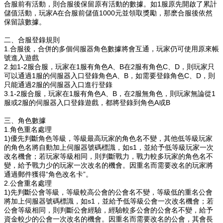
合服前有活動，則合服後保留原有活動的數據。如1服原先開啟了累計
儲值活動，玩家A在合服前儲值1000元並領取獎勵，那麽合服後依然
保留該數據。
二、合服登錄規則
1.合服後，合併的多個
伺服器
角色數據將會互通，玩家仍可使用原來帳
號進入遊戲
2.如1-2服合服，玩家在1服有角色A、B在2服有角色C、D，則玩家只
可以通過1服的
伺服器
入口登錄角色A、B，如需要登錄角色C、D，則
只能通過2服的
伺服器
入口進行登錄
3.1-2服合服，玩家在1服有角色A、B，在2服無角色，則玩家無論從1
服或2服的
伺服器
入口登錄遊戲，都將登錄到角色A或B
三、角色數據
1.角色重名處理
1)優先判斷角色等級，等級最高玩家的角色名不變，其他低等級玩家
的角色名將自動加上
伺服器
號碼標識，如s1，並給予低等級玩家一次
改名機會；若玩家等級相同，則判斷戰力，戰力較多玩家的角色名不
變，給予戰力少的玩家一次改名的機會。因重名而需要改名的玩家將
通過郵件獲得“角色改名卡”。
2.公會重名處理
1)先判斷公會等級，等級較高公會的
公會
名不變，等級低的重名公會
將加上
伺服器
號碼標識，如s1，並給予低等級公會一次改名機會；若
公會等級相同，則判斷公會經驗，經驗較多公會的公會名不變，給予
資金較少的公會一次改名的機會。因重名而需要改名的公會，其會長