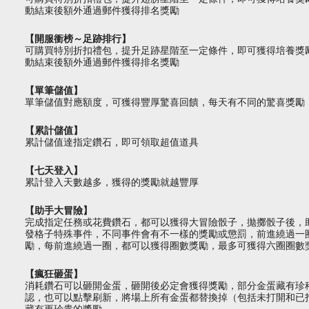
動結束後額外通過郵件獲得排名獎勵
【開服衝榜～足跡排行】
可購買特別折扣禮包，提升足跡星階至一定條件，即可獲得培養獎
動結束後額外通過郵件獲得排名獎勵
【單筆儲值】
單筆儲值對應額度，可獲得豐厚驚喜回饋，每天有不同的驚喜獎勵
【累計儲值】
累計儲值達指定鑽石，即可領取超值道具
【七天登入】
累計登入天數越多，獲得的獎勵就越豐厚
【助手大冒險】
完成指定任務或花費鑽石，都可以獲得大冒險骰子，拋擲骰子後，
發格子特殊事件，不同事件會有不一樣的獎勵或懲罰，前進繞過一
勵，每前進繞過一圈，都可以獲得圈數獎勵，最多可獲得六圈圈數
【瘋狂砸蛋】
消耗鑽石可以砸開金蛋，砸開後必定會獲得獎勵，部分金蛋藏有珍
認，也可以點擊刷新，將場上所有金蛋都替換掉（包括未打開和已