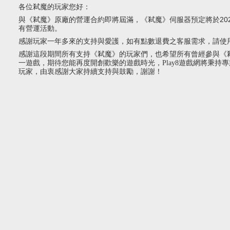
各位弒魔的玩家您好：
與《弒魔》原廠的營運合約即將屆滿，《弒魔》伺服器預定將於2024
有營運活動。
感謝玩家一年多來的支持與愛護，如有點數退費之客服需求，請使
感謝這段期間所有支持《弒魔
》的玩家們，也希望所有曾經參與《
一遊戲，
期待您能
再度開創歡樂的遊戲時光，Play8遊戲網將秉
玩家，由衷感謝大家持續支持與鼓勵，謝謝！