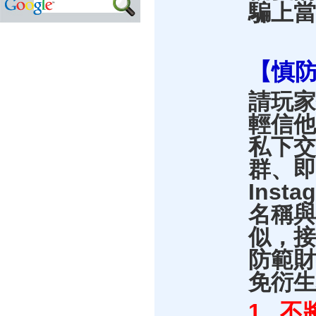
騙
上當
【慎
請玩家
輕信他
私下交
群、即
Insta
名稱與
似，接
防範財
免衍生
1. 