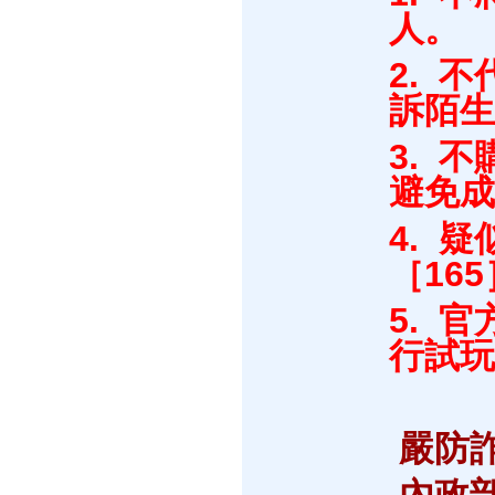
人。
2. 
訴陌生
3. 
避免成
4. 
［16
5. 
行試玩
嚴防