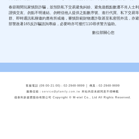
春節期間玩家慎防詐騙，並預防私下交易避免糾紛、避免遊戲點數遭不肖人士利
謹慎交友、勿點不明連結、勿輕信他人提供之點數序號、進行代買、私下交易等
群、即時通訊私聊邀約應有所戒備，審慎防範財物遭詐取甚至私密照外流，亦避
部警政暑165反詐騙諮詢專線，必要時亦可撥打110尋求警方協助。
數位部關心您