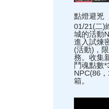
點燈避兇
01/21(
城的活動N
進入試煉
(活動)
務。收集新
鬥魂點數*
NPC(86
箱。