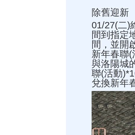
除舊迎新
01/27(
間到指定
間，並開
新年春聯(
與洛陽城的
聯(活動)*
兌換新年春