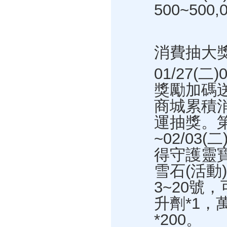
500~5
消費抽大
01/27(二
獎勵加碼
商城累積
運抽獎。第一
~02/03
得守護靈寶
雪石(活動
3~20號
升劑*1，
*200。