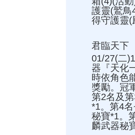
箱(4)(
護靈(鷲鳥
得守護靈(
君臨天下
01/27(二
器『天化
時依角色
獎勵。冠
第2名及
*1。第4
秘寶*1。
麟武器秘寶