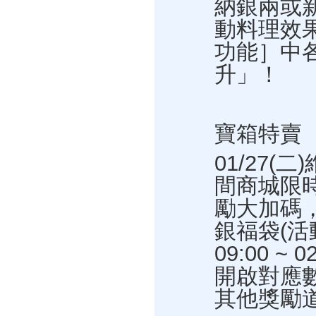
納銀兩或
動料理效
功能］中
升」！
寶箱特賣
01/27(
間商城限
勵大加碼
銀福袋(活
09:00 ~
開啟對應
其他獎勵