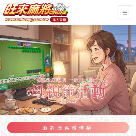
麻將湊桌轉轉樂