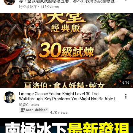
界！全城嘲諷我廢物娶丑妻，卻不知我有系統寵妻就獎
勵，我橫壓當世帶八個絕色老婆飛升！#短劇 #drama
時空放映厅
•
413K views
#扮豬吃虎 #穿越 #系統 #爽劇 #逆襲崛起
6:16
Lineage Classic Edition Knight Level 30 Trial
Walkthrough: Key Problems You Might Not Be Able to
...
邱森Chosen
Auto-dubbed
4.7K views