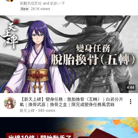
秀 #搞笑 #喜剧 #funny #综艺
笑翻天综艺社 and 叭叭一下
New
261K views
4:44
【新天上碑】變身任務：脫胎換骨《五轉》｜白岩分片
氣｜換骨武器｜換骨之盒｜限完成變身任務風雲錄
新天上碑
•
585 views