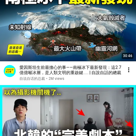
30:46
愛因斯坦生前最擔心的事——南極冰下最新發現：這2.7
億億噸冰層，是人類文明的重啟鍵…… | 自說自話的總裁
自说自话的总裁
•
2M views