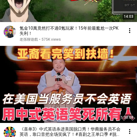
14:03
氪金10萬竟然打不過0氪玩家！15年前最尷尬一次PK
失利！
老孫聊遊戲
•
575K views
1:30:08
《喜单3》中式英语杀进美国脱口秀！华裔服务员不会
英语，靠口音把全场笑疯了！#喜剧之王单口季 #脱口