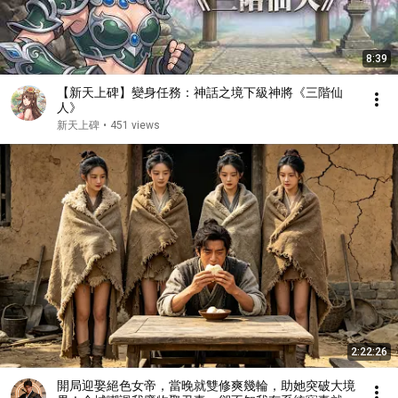
8:39
【新天上碑】變身任務：神話之境下級神將《三階仙
人》
新天上碑
•
451 views
2:22:26
開局迎娶絕色女帝，當晚就雙修爽幾輪，助她突破大境