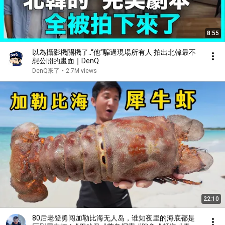
8:55
以為攝影機關機了..“他”騙過現場所有人 拍出北韓最不
想公開的畫面｜DenQ
DenQ來了
•
2.7M views
22:10
80后老登勇闯加勒比海无人岛，谁知夜里的海底都是