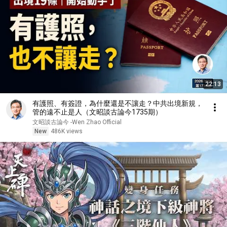
22:13
有護照、有簽證，為什麼還是不讓走？中共出境新規，
管的遠不止是人（文昭談古論今1735期）
文昭談古論今 -Wen Zhao Official
New
486K views