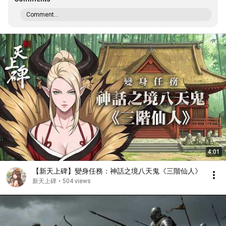
Comment...
4:01
【新天上碑】變身任務：神話之境八天鬼《三階仙人》
新天上碑
•
504 views