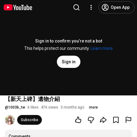
Open App
Sign in to confirm you’re not a bot
This helps protect our community.
Learn more
Sign in
【新天上碑】遺物介紹
@
1003b_tw
6 likes
476 views
3 months ago
more
Subscribe
Comments