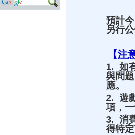
預計
另行公
【注
1. 
與問題
應。
2. 
項，一
3. 
得特定