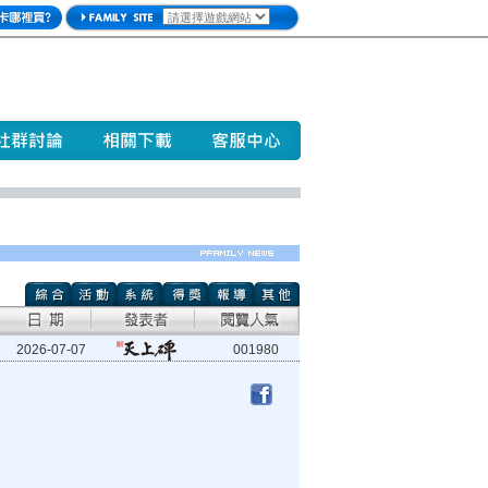
2026-07-07
001980