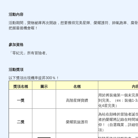
活動內容
活動期間，寶物祕庫再次開啟，想要獲得完美星輝、榮耀護符、帥氣跑車、腐骨
把握最後機會喔！
參加資格
「零紀元」所有冒險者。
活動獎項
以下獎項出現機率提昇300％！
獎項名稱
圖示
名稱
內
用於將裝備第一個未完
一獎
高階星輝寶鑽
到完美。（ex：裝備1-
化4星完美）
為站在顛峰的冒險者誕
者的榮耀將記錄在時間
二獎
榮耀凱旋護符
仰！（自選職業，詳細
項）