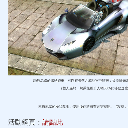
馳騁馬路的炫酷跑車，可以在失落之域地宮中騎乘；提高陽光
（雙人座騎，騎乘後提升人物50%的移動速度
來自地獄的極惡魔龍，使用後你將擁有這隻寵物。（攻寵，
活動網頁：
請點此