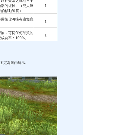
可以在失落之域地宮中
光浴的經驗。（雙人座
1
%的移動速度）
使用後你將擁有這隻寵
1
產物，可從任何品質的
1
成功率：100%。
固定為圖內所示。