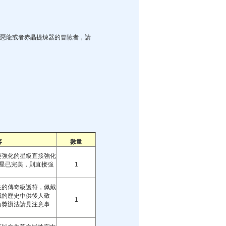
惡龍或者赤晶提煉器的冒險者，請
容
數量
美強化的星級直接強化
3星已完美，則直接強
1
生的傳奇級護符，佩戴
城的歷史中供後人敬
1
領獎辦法請見注意事