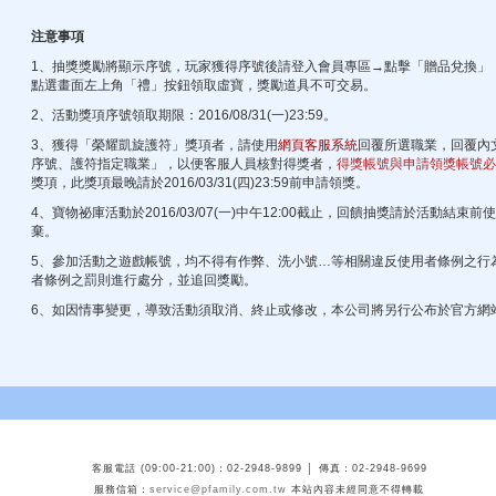
注意事項
1、抽獎獎勵將顯示序號，玩家獲得序號後請登入會員專區→點擊「贈品兌換」
點選畫面左上角「禮」按鈕領取虛寶，獎勵道具不可交易。
2、活動獎項序號領取期限：2016/08/31(一)23:59。
3、獲得「榮耀凱旋護符」獎項者，請使用
網頁客服系統
回覆所選職業，回覆內
序號、護符指定職業」，以便客服人員核對得獎者，
得獎帳號與申請領獎帳號必
獎項，此獎項最晚請於2016/03/31(四)23:59前申請領獎。
4、寶物祕庫活動於2016/03/07(一)中午12:00截止，回饋抽獎請於活動結
棄。
5、參加活動之遊戲帳號，均不得有作弊、洗小號…等相關違反使用者條例之行
者條例之罰則進行處分，並追回獎勵。
6、如因情事變更，導致活動須取消、終止或修改，本公司將另行公布於官方網