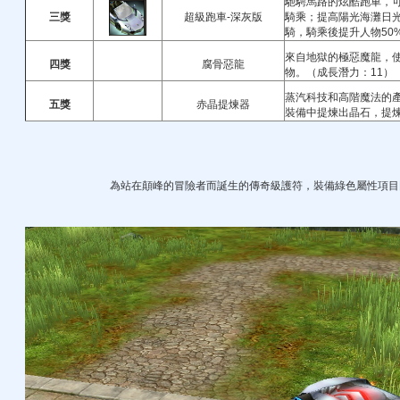
馳騁馬路的炫酷跑車，
三獎
超級跑車-深灰版
騎乘；提高陽光海灘日
騎，騎乘後提升人物50
來自地獄的極惡魔龍，
四獎
腐骨惡龍
物。（成長潛力：11）
蒸汽科技和高階魔法的
五獎
赤晶提煉器
裝備中提煉出晶石，提煉
為站在顛峰的冒險者而誕生的傳奇級護符，裝備綠色屬性項目