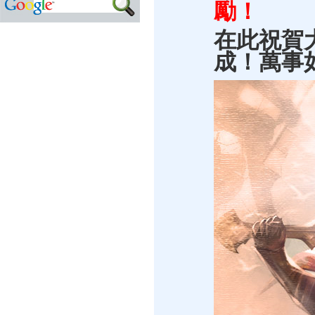
勵！
在此祝賀
成！萬事