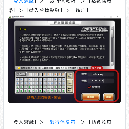
［
登入遊戲
］＞［銀行保險箱］＞［點數換麻
幣］＞［輸入兌換點數］＞［確定］
［登入遊戲］＞［
銀行保險箱
］＞［點數換麻