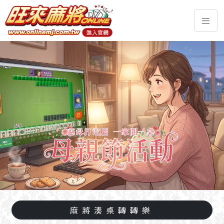
麻將湊桌轉轉樂