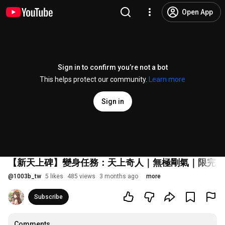
Open App
Sign in to confirm you’re not a bot
This helps protect our community.
Learn more
Sign in
【新天上碑】變身任務：天上奇人｜無極剛氣｜限完成
@
1003b_tw
5 likes
485 views
3 months ago
more
Subscribe
Comments