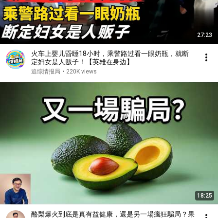
27:23
火车上婴儿昏睡18小时，乘警路过看一眼奶瓶，就断
定妇女是人贩子！【英雄在身边】
追综情报局
•
220K views
18:25
酪梨爆火到底是真有益健康，還是另一場瘋狂騙局？果