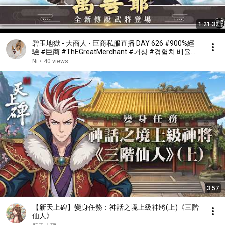
1:21:32
碧玉地獄 - 大商人 - 巨商私服直播 DAY 626 #900%經
驗 #巨商 #ThEGreatMerchant #거상 #경험치 배율평
일800%
Ni
•
40 views
3:57
【新天上碑】變身任務：神話之境上級神將(上)《三階
仙人》