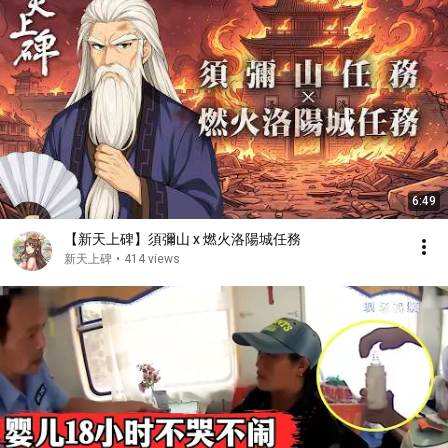
6:49
【新天上碑】須彌山 x 燃火洛陽城任務
新天上碑
•
414 views