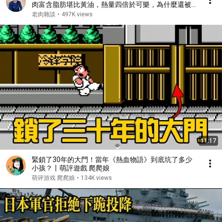
肉富含脂肪堪比黃油，熱量四倍於可樂，為什麼還被營
養學家推崇？【老肉雜談】#水果 #知識 #美食 #健康
老肉雜談
•
497K views
#科普
11:17
緊鎖了30年的大門！當年《熱血物語》到底坑了多少
小孩？丨萌評遊戲 爬爬娘
萌评游戏 爬爬娘
•
134K views