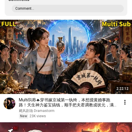
Comment...
2:22:12
MultiSUB🔥穿书嫁京城第一纨绔，本想搅黄婚事跑
路！天生神力鉴宝搞钱，顺手把夫君调教成状元，满门
炮灰全带飞💞
飓风剧场 Dramastorm
New
23K views