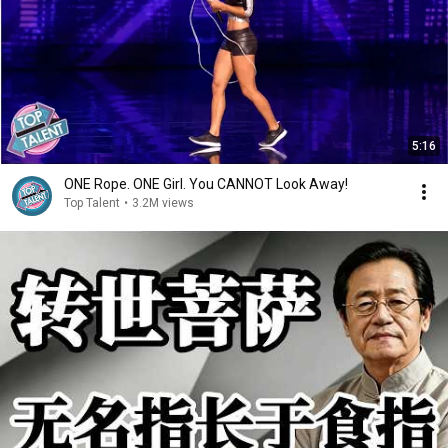
5:16
ONE Rope. ONE Girl. You CANNOT Look Away!
Top Talent
•
3.2M views