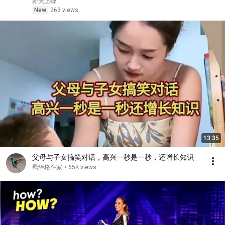
新天上碑
New
263 views
13:35
父母与子女搞笑对话，高兴一秒是一秒，还增长知识
羁绊格斗家
•
65K views