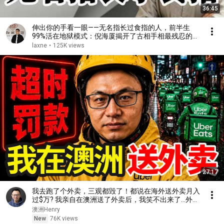
36:45
伸出你的手看一眼——无名指长过食指的人，前半生
99%活在地狱模式：倪海厦揭开了古相手相最残忍的真
相 #无名指 #食指 #手相 #倪海厦 #地狱模式 #前半生
laxne
•
125K views
坎坷 #被背叛 #借钱不还 #慈悲试炼#佛法
27:17
我去跑了个外卖，三观都毁了！都说在海外送外卖月入
过$万? 我亲自在澳洲送了外卖后，我笑不出来了…外卖
骑手真实收入，时薪大揭秘，看完你别不信。
澳洲Henry
New
76K views