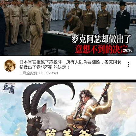
28:36
日本軍官拒絕下跪投降，所有人以為要翻臉，麥克阿瑟
卻做出了意想不到的決定！
二戰全紀錄
•
83K views