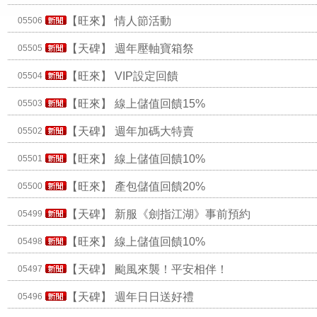
【旺來】
情人節活動
05506
【天碑】
週年壓軸寶箱祭
05505
【旺來】
VIP設定回饋
05504
【旺來】
線上儲值回饋15%
05503
【天碑】
週年加碼大特賣
05502
【旺來】
線上儲值回饋10%
05501
【旺來】
產包儲值回饋20%
05500
【天碑】
新服《劍指江湖》事前預約
05499
【旺來】
線上儲值回饋10%
05498
【天碑】
颱風來襲！平安相伴！
05497
【天碑】
週年日日送好禮
05496