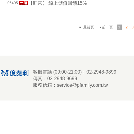
【旺來】
線上儲值回饋15%
05495
最前頁
前一頁
1
2
3