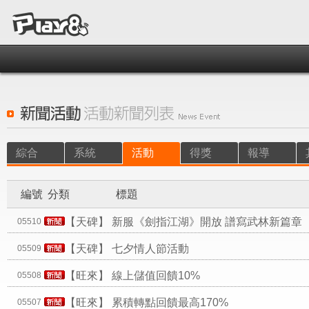
綜合
系統
活動
得獎
報導
編號
分類
標題
【天碑】
新服《劍指江湖》開放 譜寫武林新篇章
05510
【天碑】
七夕情人節活動
05509
【旺來】
線上儲值回饋10%
05508
【旺來】
累積轉點回饋最高170%
05507