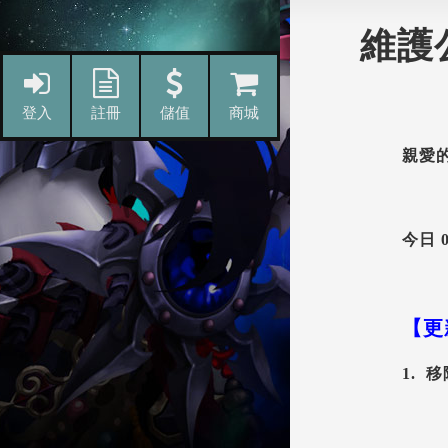
維護
親愛
今日 
【更
1. 