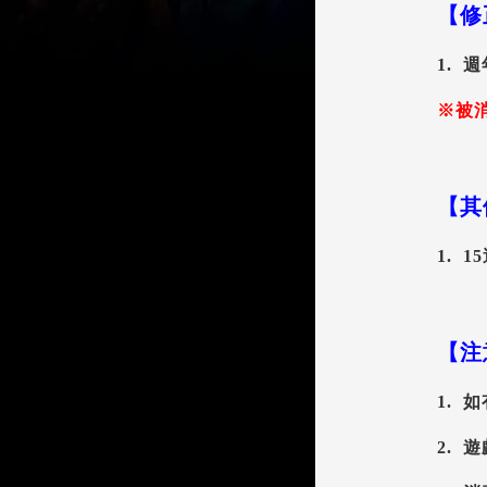
【修
1. 
※被
【其
1.
1
【注
1.
2.