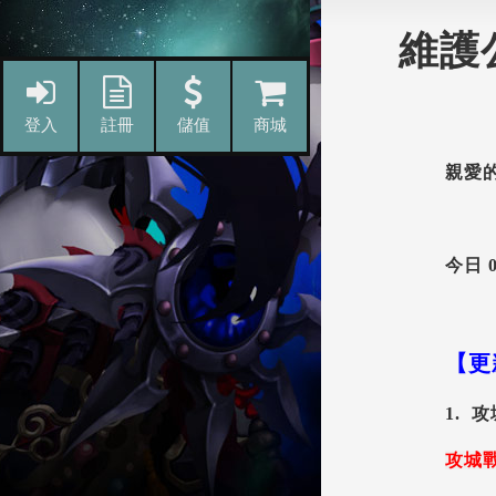
維護
親愛
今日 
【更
1. 
攻城