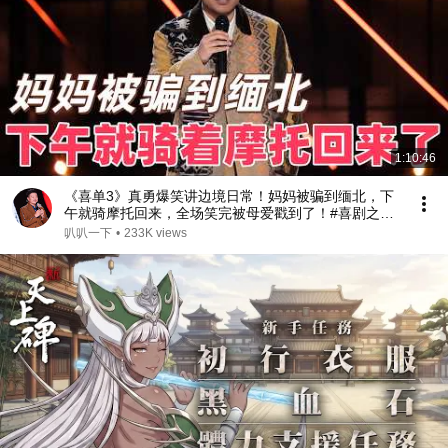
1:10:46
《喜单3》真勇爆笑讲边境日常！妈妈被骗到缅北，下
午就骑摩托回来，全场笑完被母爱戳到了！#喜剧之王
单口季 #脱口秀 #搞笑 #喜剧 #funny #综艺
叭叭一下
•
233K views