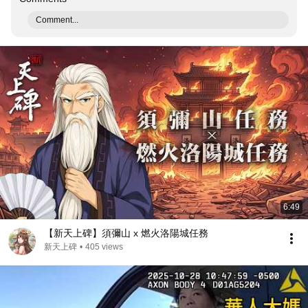
Comment...
6:49
【新天上碑】須彌山 x 燃火洛陽城任務
新天上碑
•
405 views