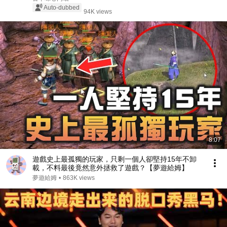
Auto-dubbed
94K views
8:07
遊戲史上最孤獨的玩家，只剩一個人卻堅持15年不卸
載，不料最後竟然意外拯救了遊戲？【夢遊給姆】
夢遊給姆
•
863K views