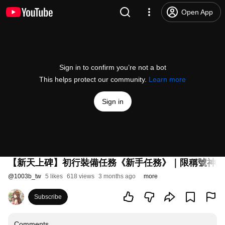
Open App
Sign in to confirm you’re not a bot
This helps protect our community.
Learn more
Sign in
【新天上碑】初行裝備任務《新手任務》｜限稱號神話
@
1003b_tw
5 likes
618 views
3 months ago
more
Subscribe
Comments