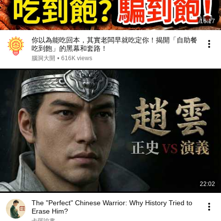
16:17
你以為能吃回本，其實老闆早就吃定你！揭開「自助餐
吃到飽」的黑幕和套路！
腦洞大開
•
616K views
22:02
The "Perfect" Chinese Warrior: Why History Tried to
Erase Him?