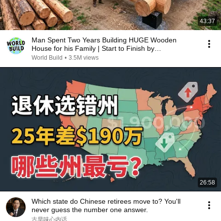
43:37
Man Spent Two Years Building HUGE Wooden
House for his Family | Start to Finish by
@bjornbrenton
World Build
•
3.5M views
26:58
Which state do Chinese retirees move to? You'll
never guess the number one answer.
古早味心内话