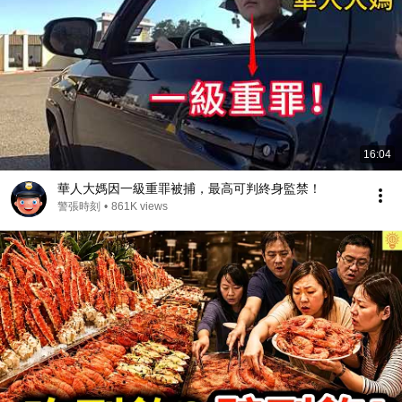
16:04
華人大媽因一級重罪被捕，最高可判終身監禁！
警張時刻
•
861K views