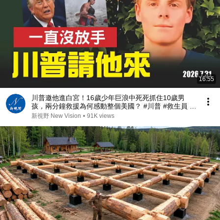
16:55
川普邀他進白宮！16歲少年巨浪中死死抓住10歲男
孩，兩分鐘救援為何感動整個美國？ #川普 #救生員 #
美國精神 | 新視野 第2467期 20260731
新視野 New Vision
•
91K views