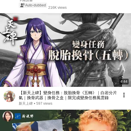
卡羅說書
Auto-dubbed
216K views
4:44
【新天上碑】變身任務：脫胎換骨《五轉》｜白岩分片
氣｜換骨武器｜換骨之盒｜限完成變身任務風雲錄
新天上碑
•
597 views