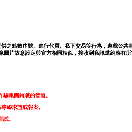
！
之點數序號、進行代買、私下交易等行為，遊戲公共頻道、社
像圖片故意設定與官方相同
相似，接收到私訊
邀約
應有所
。
為詐騙集團銷贓的管道。
詐騙專線求證或報案。
測試。