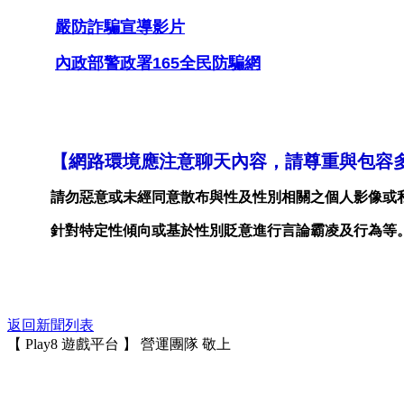
嚴防詐騙宣導影片
內政部警政署165全民防騙網
【
網路環境應注意聊天內容，請尊重與包容
請勿惡意或未經同意散布與性及性別相關之個人影像或
針對特定性傾向或基於性別貶意進行言論霸凌及行為等
返回新聞列表
【 Play8 遊戲平台 】 營運團隊 敬上