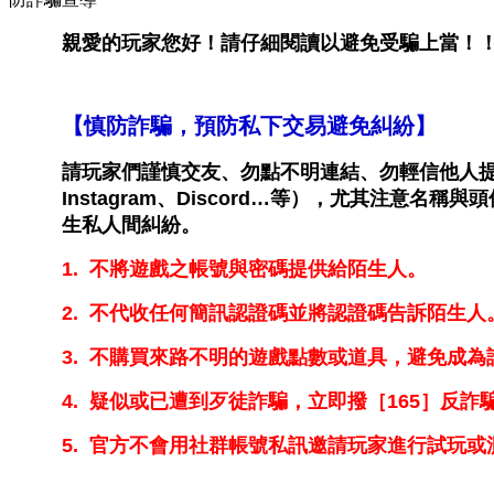
親愛的玩家您好！請仔細閱讀以避免受騙
上當
！
【慎防詐騙，預防私下交易避免糾紛】
請玩家們謹慎交友、勿點不明連結、勿輕信他人提供
Instagram、Discord
…等）
，尤其注意名稱與頭
生私人間糾紛。
1. 不將遊戲之帳號與密碼提供給陌生人。
2. 不代收任何簡訊認證碼並將認證碼告訴陌生人
3. 不購買來路不明的遊戲點數或道具，避免成
4. 疑似或已遭到歹徒詐騙，立即撥［165］反
5. 官方不會用社群帳號私訊邀請
玩家
進行試玩或