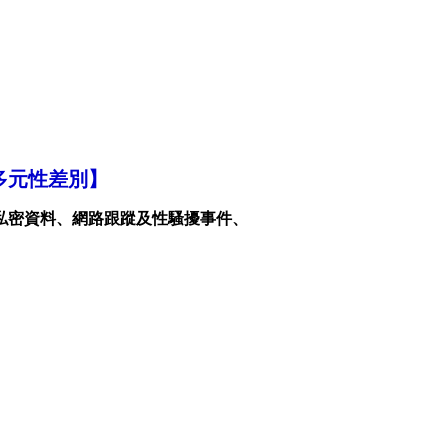
多元性差別
】
私密資料、網路跟蹤及性騷擾事件、
。