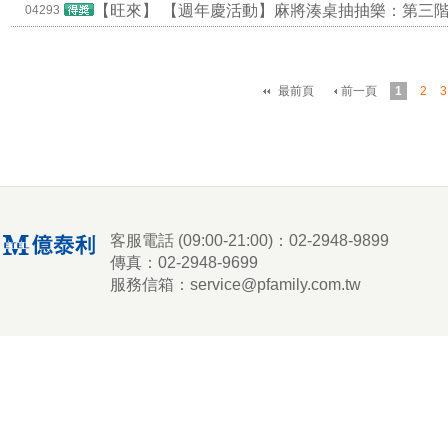
【旺來】
【週年慶活動】麻將湊桌抽抽樂：第三
04293
最前頁
前一頁
1
2
3