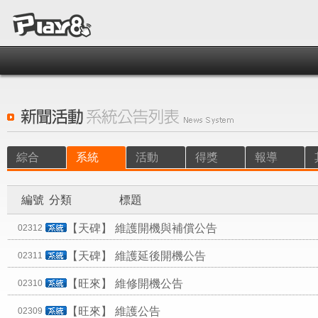
綜合
系統
活動
得獎
報導
編號
分類
標題
【天碑】
維護開機與補償公告
02312
【天碑】
維護延後開機公告
02311
【旺來】
維修開機公告
02310
【旺來】
維護公告
02309