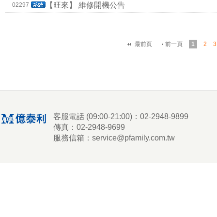
【旺來】
維修開機公告
02297
最前頁
前一頁
1
2
3