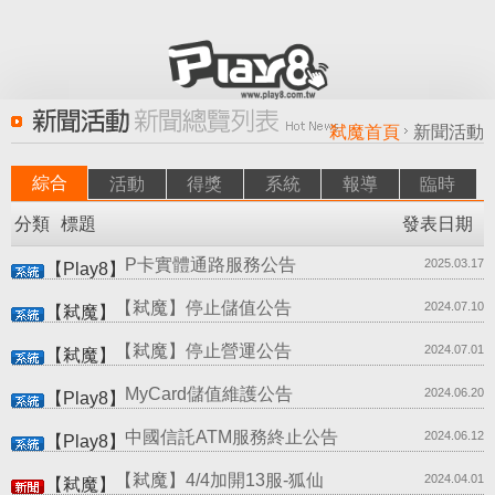
弒魔首頁
新聞活動
綜合
活動
得獎
系統
報導
臨時
分類
標題
發表日期
P卡實體通路服務公告
2025.03.17
【Play8】
【弒魔】停止儲值公告
2024.07.10
【弒魔】
【弒魔】停止營運公告
2024.07.01
【弒魔】
MyCard儲值維護公告
2024.06.20
【Play8】
中國信託ATM服務終止公告
2024.06.12
【Play8】
【弒魔】4/4加開13服-狐仙
2024.04.01
【弒魔】